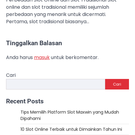
online dan slot tradisional memiliki sejumlah
perbedaan yang menarik untuk dicermati.
Pertama, slot tradisional biasanya…
Tinggalkan Balasan
Anda harus
masuk
untuk berkomentar.
Cari
Cari
Recent Posts
Tips Memilih Platform Slot Maxwin yang Mudah
Dipahami
10 Slot Online Terbaik untuk Dimainkan Tahun Ini