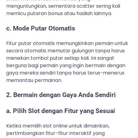
menguntungkan, sementara scatter sering kali
memicu putaran bonus atau hadiah lainnya.
c. Mode Putar Otomatis
Fitur putar otomatis memungkinkan pemain untuk
secara otomatis memutar gulungan tanpa harus
menekan tombol putar setiap kali. Ini sangat
berguna bagi pemain yang ingin bermain dengan
gaya mereka sendiri tanpa harus terus-menerus
memantau permainan.
2. Bermain dengan Gaya Anda Sendiri
a. Pilih Slot dengan Fitur yang Sesuai
Ketika memilih slot online untuk dimainkan,
pertimbangkan fitur-fitur interaktif yang