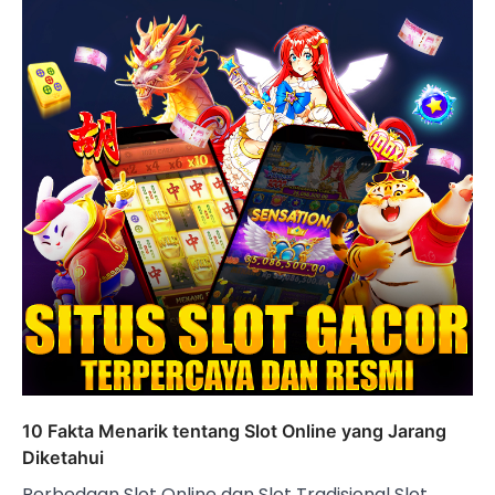
10 Fakta Menarik tentang Slot Online yang Jarang
Diketahui
Perbedaan Slot Online dan Slot Tradisional Slot