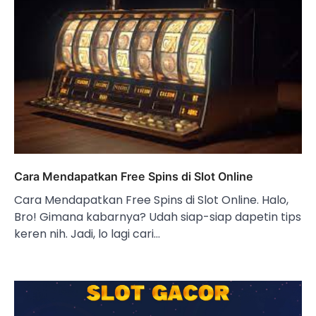
Cara Mendapatkan Free Spins di Slot Online
Cara Mendapatkan Free Spins di Slot Online. Halo,
Bro! Gimana kabarnya? Udah siap-siap dapetin tips
keren nih. Jadi, lo lagi cari…