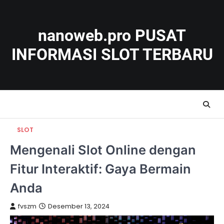
Skip
to
content
nanoweb.pro PUSAT
INFORMASI SLOT TERBARU
SLOT
Mengenali Slot Online dengan
Fitur Interaktif: Gaya Bermain
Anda
fvszm
Desember 13, 2024