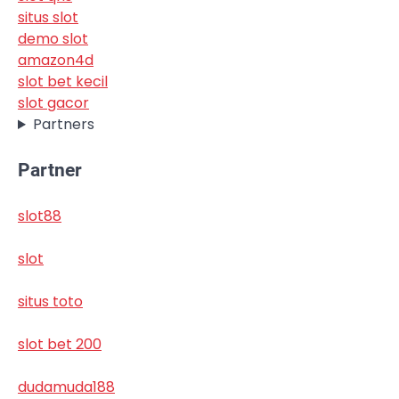
situs slot
demo slot
amazon4d
slot bet kecil
slot gacor
Partners
Partner
slot88
slot
situs toto
slot bet 200
dudamuda188