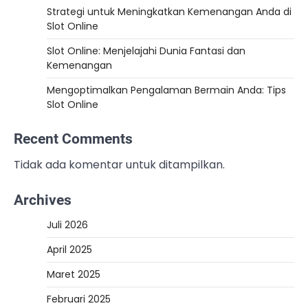
Strategi untuk Meningkatkan Kemenangan Anda di
Slot Online
Slot Online: Menjelajahi Dunia Fantasi dan
Kemenangan
Mengoptimalkan Pengalaman Bermain Anda: Tips
Slot Online
Recent Comments
Tidak ada komentar untuk ditampilkan.
Archives
Juli 2026
April 2025
Maret 2025
Februari 2025