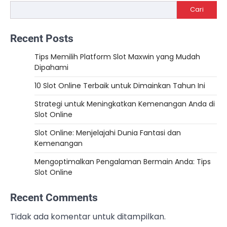
Cari
Recent Posts
Tips Memilih Platform Slot Maxwin yang Mudah
Dipahami
10 Slot Online Terbaik untuk Dimainkan Tahun Ini
Strategi untuk Meningkatkan Kemenangan Anda di
Slot Online
Slot Online: Menjelajahi Dunia Fantasi dan
Kemenangan
Mengoptimalkan Pengalaman Bermain Anda: Tips
Slot Online
Recent Comments
Tidak ada komentar untuk ditampilkan.