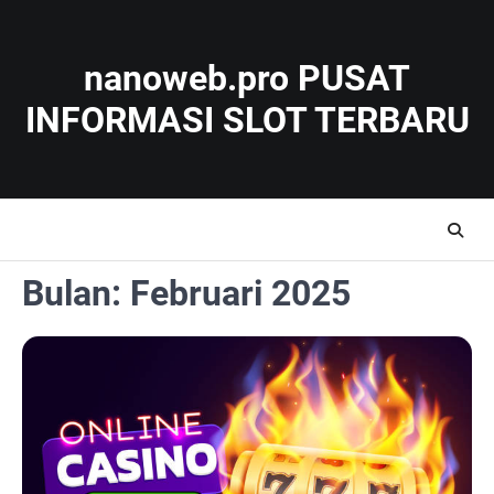
Skip
to
content
nanoweb.pro PUSAT
INFORMASI SLOT TERBARU
Bulan:
Februari 2025