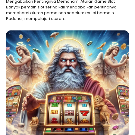
Mengabaikan Pentingnya Memahami Aturan Game Slot
Banyak pemain slot sering kali mengabaikan pentingnya
memahami aturan permainan sebelum mulai bermain.
Padahal, mempelajari aturan…