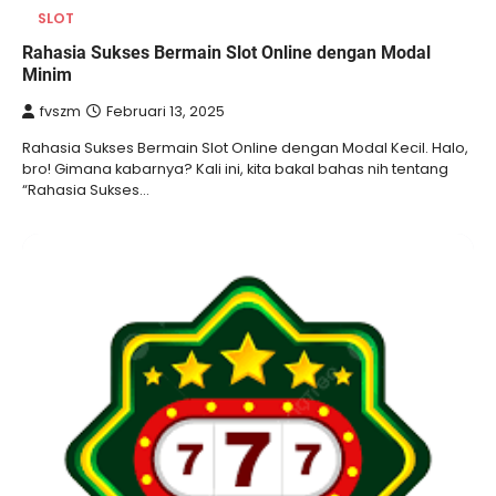
SLOT
Rahasia Sukses Bermain Slot Online dengan Modal
Minim
fvszm
Februari 13, 2025
Rahasia Sukses Bermain Slot Online dengan Modal Kecil. Halo,
bro! Gimana kabarnya? Kali ini, kita bakal bahas nih tentang
“Rahasia Sukses…