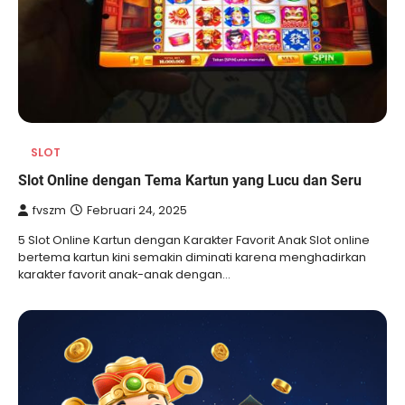
SLOT
Slot Online dengan Tema Kartun yang Lucu dan Seru
fvszm
Februari 24, 2025
5 Slot Online Kartun dengan Karakter Favorit Anak Slot online
bertema kartun kini semakin diminati karena menghadirkan
karakter favorit anak-anak dengan…