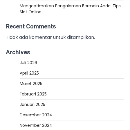
Mengoptimalkan Pengalaman Bermain Anda: Tips
Slot Online
Recent Comments
Tidak ada komentar untuk ditampilkan.
Archives
Juli 2026
April 2025
Maret 2025
Februari 2025
Januari 2025
Desember 2024
November 2024