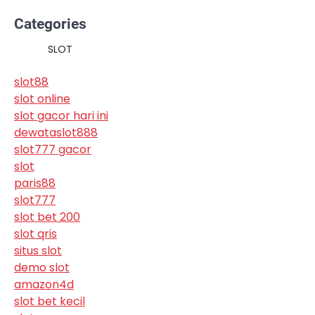
Categories
SLOT
slot88
slot online
slot gacor hari ini
dewataslot888
slot777 gacor
slot
paris88
slot777
slot bet 200
slot qris
situs slot
demo slot
amazon4d
slot bet kecil